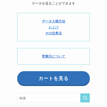
データを送ることができます
データ入稿方法
および
その注意点
営業日について
カートを見る