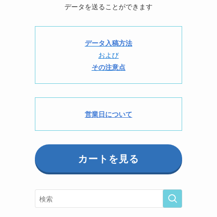
データを送ることができます
データ入稿方法
および
その注意点
営業日について
カートを見る