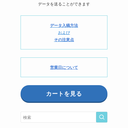
データを送ることができます
データ入稿方法
および
その注意点
営業日について
カートを見る