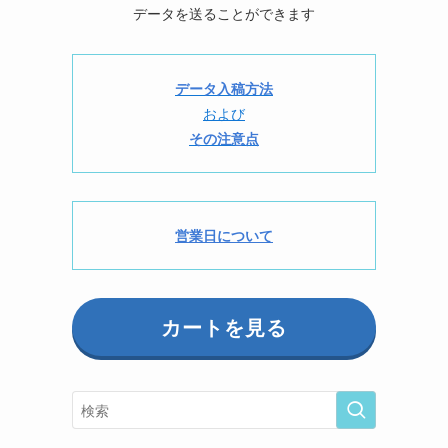
データを送ることができます
データ入稿方法
および
その注意点
営業日について
カートを見る