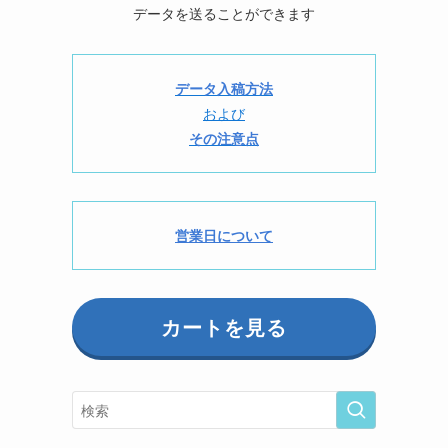
データを送ることができます
データ入稿方法
および
その注意点
営業日について
カートを見る