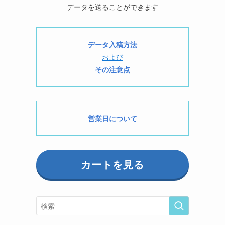
データを送ることができます
データ入稿方法
および
その注意点
営業日について
カートを見る