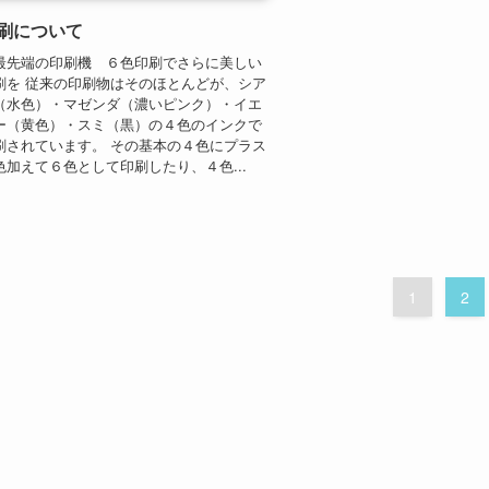
刷について
先端の印刷機 ６色印刷でさらに美しい
刷を 従来の印刷物はそのほとんどが、シア
（水色）・マゼンダ（濃いピンク）・イエ
ー（黄色）・スミ（黒）の４色のインクで
刷されています。 その基本の４色にプラス
色加えて６色として印刷したり、４色...
1
2