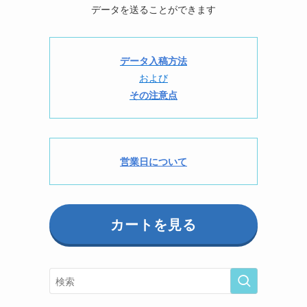
データを送ることができます
データ入稿方法
および
その注意点
営業日について
カートを見る