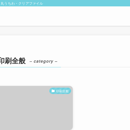
・丸うちわ・クリアファイル
印刷全般
– category –
印刷全般