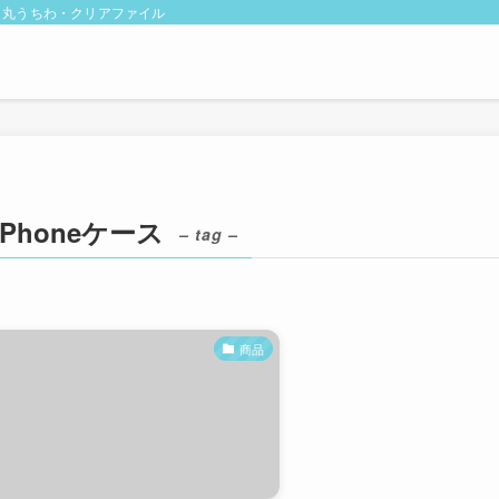
・丸うちわ・クリアファイル
iPhoneケース
– tag –
商品