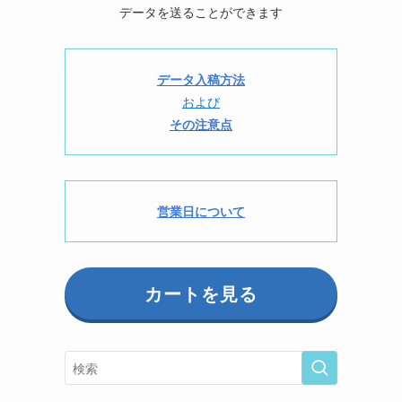
データを送ることができます
データ入稿方法
および
その注意点
営業日について
カートを見る